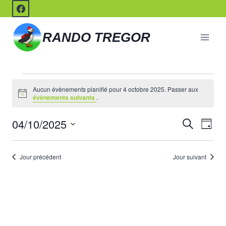
Aller
au
contenu
RANDO TREGOR
Évènements
Aucun évènements planifié pour 4 octobre 2025. Passer aux
Notice
évènements suivants
.
for
04/10/2025
Recherche
Nav
Reche
Jour
4
Sélectionnez
de
et
une
octobre
Jour précédent
Jour suivant
vue
date.
navigat
Évè
2025
de
vues