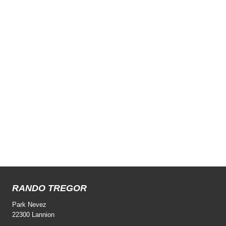
Évène
RANDO TREGOR
Park Nevez
22300 Lannion